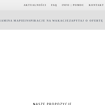
AKTUALNOŚCI
FAQ
INFO | POMOC
KONTAKT
NAMI
NA MAPIE
INSPIRACJE NA WAKACJE
ZAPYTAJ O OFERTĘ
NASZE PROPOZYCJE