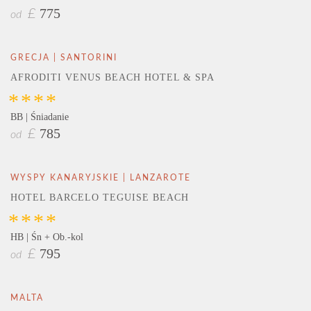
775
£
od
GRECJA | SANTORINI
AFRODITI VENUS BEACH HOTEL & SPA
****
BB | Śniadanie
785
£
od
WYSPY KANARYJSKIE | LANZAROTE
HOTEL BARCELO TEGUISE BEACH
****
HB | Śn + Ob.-kol
795
£
od
MALTA