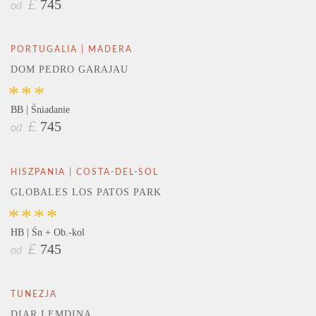
745
£
od
PORTUGALIA | MADERA
DOM PEDRO GARAJAU
***
BB | Śniadanie
745
£
od
HISZPANIA | COSTA-DEL-SOL
GLOBALES LOS PATOS PARK
****
HB | Śn + Ob.-kol
745
£
od
TUNEZJA
DIAR LEMDINA