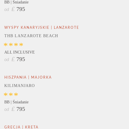
BB | Śniadanie
795
£
od
WYSPY KANARYJSKIE | LANZAROTE
THB LANZAROTE BEACH
****
ALL INCLUSIVE
795
£
od
HISZPANIA | MAJORKA
KILIMANJARO
***
BB | Śniadanie
795
£
od
GRECJA | KRETA