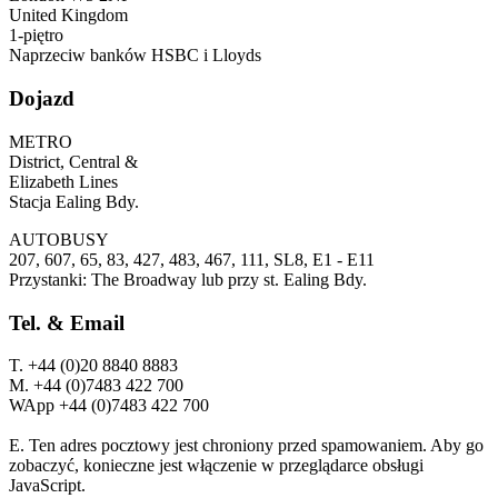
United Kingdom
1-piętro
Naprzeciw banków HSBC i Lloyds
Dojazd
METRO
District, Central &
Elizabeth Lines
Stacja Ealing Bdy.
AUTOBUSY
207, 607, 65, 83, 427, 483, 467, 111, SL8, E1 - E11
Przystanki: The Broadway lub przy st. Ealing Bdy.
Tel. & Email
T.
+44 (0)20 8840 8883
M.
+44 (0)7483 422 700
WApp +44 (0)7483 422 700
E.
Ten adres pocztowy jest chroniony przed spamowaniem. Aby go
zobaczyć, konieczne jest włączenie w przeglądarce obsługi
JavaScript.