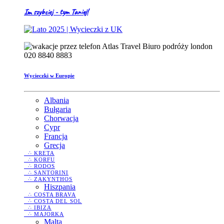
Im szybciej - tym Taniej!
020 8840 8883
Wycieczki w Europie
Albania
Bułgaria
Chorwacja
Cypr
Francja
Grecja
∴ KRETA
∴ KORFU
∴ RODOS
∴ SANTORINI
∴ ZAKYNTHOS
Hiszpania
∴ COSTA BRAVA
∴ COSTA DEL SOL
∴ IBIZA
∴ MAJORKA
Malta