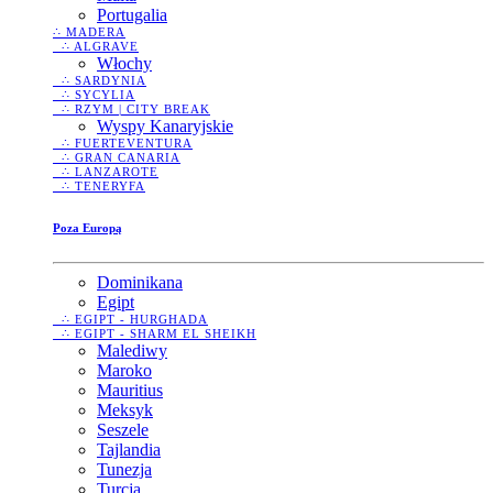
Portugalia
∴ MADERA
∴ ALGRAVE
Włochy
∴ SARDYNIA
∴ SYCYLIA
∴ RZYM | CITY BREAK
Wyspy Kanaryjskie
∴ FUERTEVENTURA
∴ GRAN CANARIA
∴ LANZAROTE
∴ TENERYFA
Poza Europą
Dominikana
Egipt
∴ EGIPT - HURGHADA
∴ EGIPT - SHARM EL SHEIKH
Malediwy
Maroko
Mauritius
Meksyk
Seszele
Tajlandia
Tunezja
Turcja