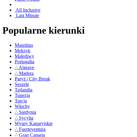
All Inclusive
Last Minute
Popularne kierunki
Mauritius
Meksyk
Malediwy
Portugalia
∴ Algrave
∴ Madera
Paryż | City Break
Seszele
Tajlandia
Tunezja
Turcja
Włochy
∴ Sardynia
∴ Sycylia
Wyspy Kanaryjskie
∴ Fuerteventura
∴ Gran Canaria