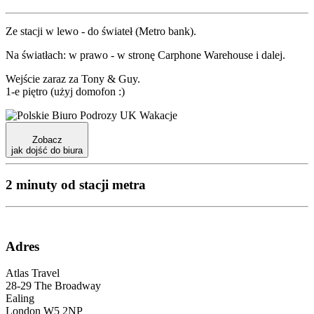
Ze stacji w lewo - do świateł (Metro bank).
Na światłach: w prawo - w stronę Carphone Warehouse i dalej.
Wejście zaraz za Tony & Guy.
1-e piętro
(użyj domofon :)
Zobacz
jak dojść do biura
2 minuty od stacji metra
Adres
Atlas Travel
28-29 The Broadway
Ealing
London W5 2NP