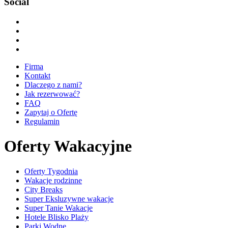
Social
Firma
Kontakt
Dlaczego z nami?
Jak rezerwować?
FAQ
Zapytaj o Ofertę
Regulamin
Oferty Wakacyjne
Oferty Tygodnia
Wakacje rodzinne
City Breaks
Super Eksluzywne wakacje
Super Tanie Wakacje
Hotele Blisko Plaży
Parki Wodne