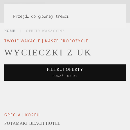
MENU
Przejdź do głównej treści
HOME
OFERTY WAKACYJNE
TWOJE WAKACJE | NASZE PROPOZYCJE
WYCIECZKI Z UK
FILTRUJ OFERTY
POKAŻ - UKRYJ
GRECJA | KORFU
POTAMAKI BEACH HOTEL