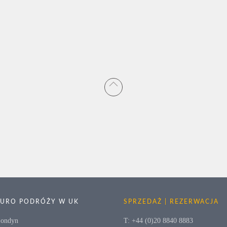
BIURO PODRÓŻY W UK
SPRZEDAŻ | REZERWACJA
Londyn
T: +44 (0)20 8840 8883