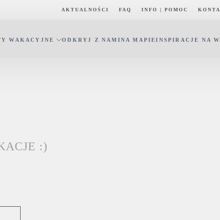
AKTUALNOŚCI
FAQ
INFO | POMOC
KONT
TY WAKACYJNE
ODKRYJ Z NAMI
NA MAPIE
INSPIRACJE NA 
ACJE :)
)