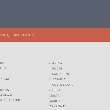
FERTĘ
REGULAMIN
RIA
∴ KRETA
ACJA
∴ RODOS
∴ SANTORINI
IKANA
HISZPANIA
∴ COSTA BRAVA
GHADA
∴ IBIZA
SA ALAM
MALTA
M-EL-SHEIKH
MAROKO
A
ZANZIBAR