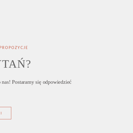
 PROPOZYCJE
YTAŃ?
 nas! Postaramy się odpowiedzieć
I