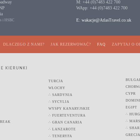
oadway
M: +44 (0)7483 422 700
2NP
WApp: +44 (0)7483 422 700
ia
ds i HSBC
E: wakacje@AtlasTravel.co.uk
DLACZEGO Z NAMI?
JAK REZERWOWAĆ?
FAQ
ZAPYTAJ O O
E KIERUNKI
BUŁGA
TURCJA
CHORW
WŁOCHY
CYPR
∴ SARDYNIA
DOMIN
∴ SYCYLIA
EGIPT
WYSPY KANARYJSKIE
∴ HUR
∴ FUERTEVENTURA
∴ MAR
BREAK
∴ GRAN CANARIA
∴ SHAR
∴ LANZAROTE
GRECJ
∴ TENERYFA