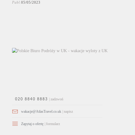
Publ.
05/05/2023
| zadzwoń
020 8840 8883
wakacje@AtlasTravel.co.uk
| napisz
Zapytaj o ofertę
| formularz