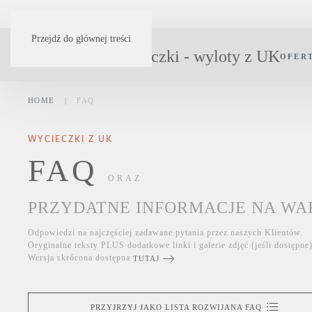
Przejdź do głównej treści
OFER
HOME
FAQ
WYCIECZKI Z UK
FAQ
ORAZ
PRZYDATNE INFORMACJE NA WAK
Odpowiedzi na najczęściej zadawane pytania przez naszych Klientów.
Oryginalne teksty PLUS dodatkowe linki i galerie zdjęć (jeśli dostępne
Wersja skrócona dostępna
TUTAJ
PRZYJRZYJ JAKO LISTA ROZWIJANA FAQ