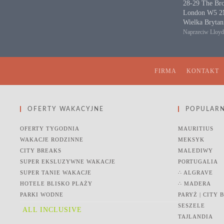
28-29 The Br
London W5 
Wielka Brytan
Naprzeciw Lloy
FIRMA
KONTAKT
OFERTY WAKACYJNE
POPULARN
OFERTY TYGODNIA
MAURITIUS
WAKACJE RODZINNE
MEKSYK
CITY BREAKS
MALEDIWY
SUPER EKSLUZYWNE WAKACJE
PORTUGALIA
SUPER TANIE WAKACJE
∴ ALGRAVE
HOTELE BLISKO PLAŻY
∴ MADERA
PARKI WODNE
PARYŻ | CITY 
SESZELE
ALL INCLUSIVE
TAJLANDIA