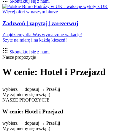
Skontaktuj się z nami
Więcej ofert w naszym biurze
Zadzwoń | zapytaj | zarezerwuj
Znajdziemy dla Was wymarzone wakacje!
Szyte na miarę i na każdą kieszeń!
Skontaktuj się z nami
Nasze propozycje
W cenie: Hotel i Przejazd
wybierz → dopasuj → Prześlij
My zajmiemy się resztą :)
NASZE PROPOZYCJE
W cenie: Hotel i Przejazd
wybierz → dopasuj → Prześlij
My zajmiemy się resztą :)