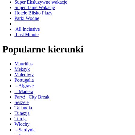
Super Eksluzywne wakacje
Super Tanie Wakacje
Hotele Blisko Plaży
Parki Wodne
All Inclusive
Last Minute
Popularne kierunki
Mauritius
Meksyk
Malediwy
Portugalia
∴ Algrave
∴ Madera
Paryż | City Break
Seszele
Tajlandia
Tunezja
Turcja
Włochy
∴ Sardynia