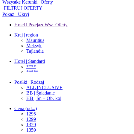
Wszystke Kerunki | Oferty
FILTRUJ OFERTY
Pokaż - Ukryj
Hotel i Przejazd
Wsz. Oferty
Kraj | region
Mauritius
Meksyk
Tajlandia
Hotel | Standard
****
*****
Posiłki | Rodzaj
ALL INCLUSIVE
BB | Śniadanie
HB | Śn + Ob.-kol
Cena (od...)
1295
1299
1329
1359