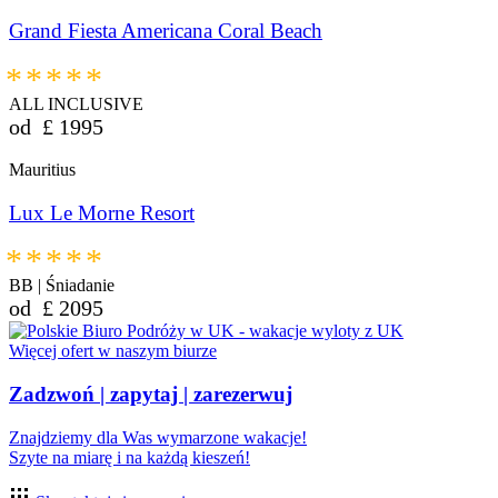
Grand Fiesta Americana Coral Beach
*****
ALL INCLUSIVE
od
£
1995
Mauritius
Lux Le Morne Resort
*****
BB | Śniadanie
od
£
2095
Więcej ofert w naszym biurze
Zadzwoń | zapytaj | zarezerwuj
Znajdziemy dla Was wymarzone wakacje!
Szyte na miarę i na każdą kieszeń!