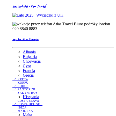
Im szybciej - tym Taniej!
020 8840 8883
Wycieczki w Europie
Albania
Bułgaria
Chorwacja
Cypr
Francja
Grecja
∴ KRETA
∴ KORFU
∴ RODOS
∴ SANTORINI
∴ ZAKYNTHOS
Hiszpania
∴ COSTA BRAVA
∴ COSTA DEL SOL
∴ IBIZA
∴ MAJORKA
Malta