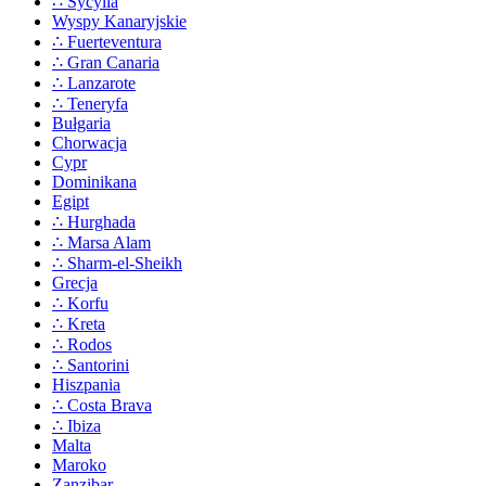
∴ Sycylia
Wyspy Kanaryjskie
∴ Fuerteventura
∴ Gran Canaria
∴ Lanzarote
∴ Teneryfa
Bułgaria
Chorwacja
Cypr
Dominikana
Egipt
∴ Hurghada
∴ Marsa Alam
∴ Sharm-el-Sheikh
Grecja
∴ Korfu
∴ Kreta
∴ Rodos
∴ Santorini
Hiszpania
∴ Costa Brava
∴ Ibiza
Malta
Maroko
Zanzibar