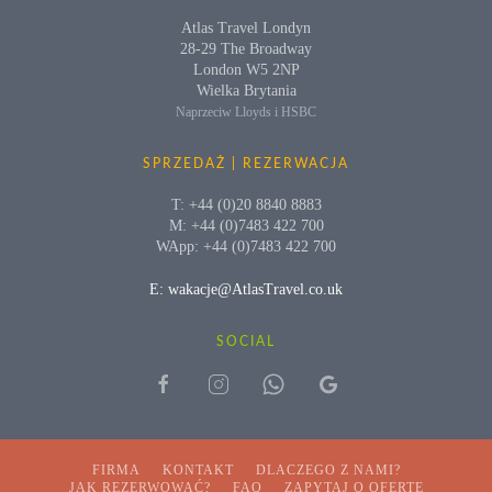
Atlas Travel Londyn
28-29 The Broadway
London W5 2NP
Wielka Brytania
Naprzeciw Lloyds i HSBC
SPRZEDAŻ | REZERWACJA
T: +44 (0)20 8840 8883
M: +44 (0)7483 422 700
WApp: +44 (0)7483 422 700
E: wakacje@AtlasTravel.co.uk
SOCIAL
FIRMA
KONTAKT
DLACZEGO Z NAMI?
JAK REZERWOWAĆ?
FAQ
ZAPYTAJ O OFERTĘ