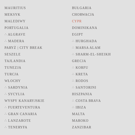
MAURITIUS
BUŁGARIA
MEKSYK
CHORWACJA
MALEDIWY
CYPR
PORTUGALIA
DOMINIKANA
∴ ALGRAVE
EGIPT
∴ MADERA
∴ HURGHADA
PARYŻ | CITY BREAK
∴ MARSA ALAM
SESZELE
∴ SHARM-EL-SHEIKH
TAJLANDIA
GRECJA
TUNEZJA
∴ KORFU
TURCJA
∴ KRETA
WŁOCHY
∴ RODOS
∴ SARDYNIA
∴ SANTORINI
∴ SYCYLIA
HISZPANIA
WYSPY KANARYJSKIE
∴ COSTA BRAVA
∴ FUERTEVENTURA
∴ IBIZA
∴ GRAN CANARIA
MALTA
∴ LANZAROTE
MAROKO
∴ TENERYFA
ZANZIBAR