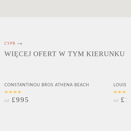
CYPR
WIĘCEJ OFERT W TYM KIERUNKU
CONSTANTINOU BROS ATHENA BEACH
LOUIS 
****
***
£995
£1
od
od