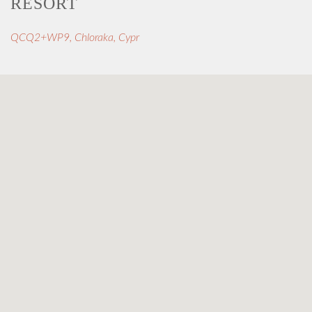
RESORT
QCQ2+WP9, Chloraka, Cypr