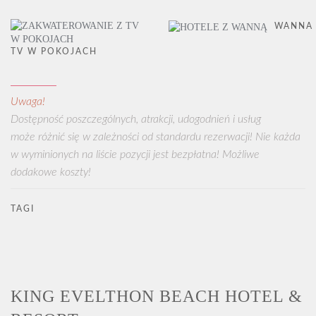
WANNA
TV W POKOJACH
Uwaga!
Dostępność poszczególnych, atrakcji, udogodnień i usług
może różnić się w zależności od standardu rezerwacji! Nie każda
w wyminionych na liście pozycji jest bezpłatna! Możliwe
dodakowe koszty!
TAGI
KING EVELTHON BEACH HOTEL &