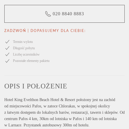
020 8840 8883
ZADZWOŃ | DOPASUJEMY DLA CIEBIE:
Termin wylotu
Długość pobytu
Liczbę uczestników
Pozostałe elementy pakietu
OPIS I POŁOŻENIE
Hotel
King Evelthon Beach Hotel & Resort
położony jest na zachód
od miejscowości
Pafos
, w zatoce
Chlorakas
, w spokojnej okolicy
z łatwym dostępem do lokalnych barów, restauracji, tawern i sklepów. Od
centrum
Pafos
4 km, 30km od lotniska w
Pafos
i 140 km od lotniska
w
Larnace
. Przystanek autobusowy 300m od hotelu.