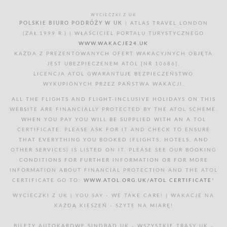
WYCIECZKI Z UK
POLSKIE BIURO PODRÓŻY W UK
| ATLAS TRAVEL LONDON
(ZAŁ.1999 R.) | WŁAŚCICIEL PORTALU TURYSTYCZNEGO
WWW.WAKACJE24.UK
KAŻDA Z PREZENTOWANYCH OFERT WAKACYJNYCH OBJĘTA
JEST UBEZPIECZENEM ATOL [NR 10686].
LICENCJA ATOL GWARANTUJE BEZPIECZEŃSTWO
WYKUPIONYCH PRZEZ PAŃSTWA WAKACJI.
ALL THE FLIGHTS AND FLIGHT-INCLUSIVE HOLIDAYS ON THIS
WEBSITE ARE FINANCIALLY PROTECTED BY THE ATOL SCHEME.
WHEN YOU PAY YOU WILL BE SUPPLIED WITH AN A TOL
CERTIFICATE. PLEASE ASK FOR IT AND CHECK TO ENSURE
THAT EVERYTHING YOU BOOKED (FLIGHTS, HOTELS, AND
OTHER SERVICES) IS LISTED ON IT. PLEASE SEE OUR BOOKING
CONDITIONS FOR FURTHER INFORMATION OR FOR MORE
INFORMATION ABOUT FINANCIAL PROTECTION AND THE ATOL
CERTIFICATE GO TO:
WWW.ATOL.ORG.UK/ATOL CERTIFICATE
"
WYCIECZKI Z UK | YOU SAY - WE TAKE CARE! | WAKACJE NA
KAŻDĄ KIESZEŃ - SZYTE NA MIARĘ!
BILETY AUTOKAROWE SINDBAD UK - WSZYSTKIE TRASY UK -