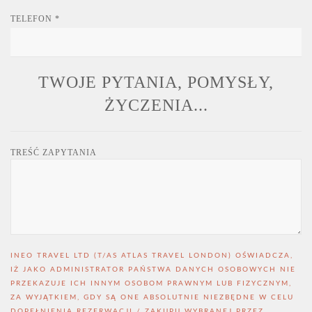
TELEFON
*
TWOJE PYTANIA, POMYSŁY,
ŻYCZENIA...
TREŚĆ ZAPYTANIA
INEO TRAVEL LTD (T/AS ATLAS TRAVEL LONDON) OŚWIADCZA,
IŻ JAKO ADMINISTRATOR PAŃSTWA DANYCH OSOBOWYCH NIE
PRZEKAZUJE ICH INNYM OSOBOM PRAWNYM LUB FIZYCZNYM,
ZA WYJĄTKIEM, GDY SĄ ONE ABSOLUTNIE NIEZBĘDNE W CELU
DOPEŁNIENIA REZERWACJI / ZAKUPU WYBRANEJ PRZEZ