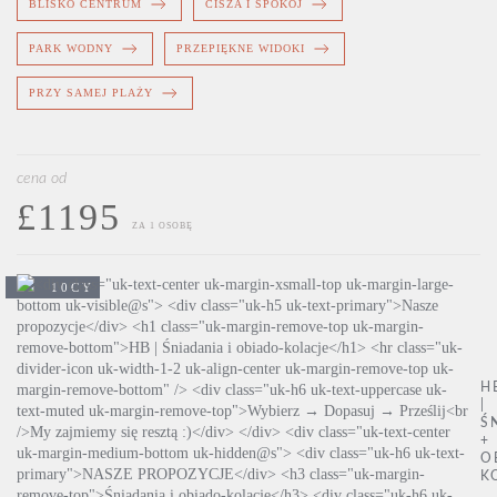
BLISKO CENTRUM
CISZA I SPOKÓJ
PARK WODNY
PRZEPIĘKNE WIDOKI
PRZY SAMEJ PLAŻY
cena od
£1195
ZA 1 OSOBĘ
10CY
H
|
Ś
+
O
K