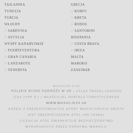
TAJLANDIA
GRECJA
TUNEZJA
∴ KORFU
TURCJA
∴ KRETA
WŁOCHY
∴ RODOS
∴ SARDYNIA
∴ SANTORINI
∴ SYCYLIA
HISZPANIA
WYSPY KANARYJSKIE
∴ COSTA BRAVA
∴ FUERTEVENTURA
∴ IBIZA
∴ GRAN CANARIA
MALTA
∴ LANZAROTE
MAROKO
∴ TENERYFA
ZANZIBAR
WYCIECZKI Z UK
POLSKIE BIURO PODRÓŻY W UK
| ATLAS TRAVEL LONDON
(ZAŁ.1999 R.) | WŁAŚCICIEL PORTALU TURYSTYCZNEGO
WWW.WAKACJE24.UK
KAŻDA Z PREZENTOWANYCH OFERT WAKACYJNYCH OBJĘTA
JEST UBEZPIECZENEM ATOL [NR 10686].
LICENCJA ATOL GWARANTUJE BEZPIECZEŃSTWO
WYKUPIONYCH PRZEZ PAŃSTWA WAKACJI.