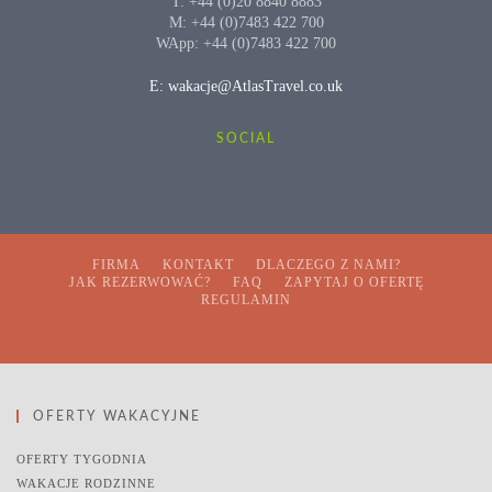
T: +44 (0)20 8840 8883
M: +44 (0)7483 422 700
WApp: +44 (0)7483 422 700
E: wakacje@AtlasTravel.co.uk
SOCIAL
FIRMA
KONTAKT
DLACZEGO Z NAMI?
JAK REZERWOWAĆ?
FAQ
ZAPYTAJ O OFERTĘ
REGULAMIN
OFERTY WAKACYJNE
OFERTY TYGODNIA
WAKACJE RODZINNE