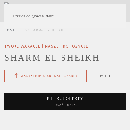
MENU
Przejdź do głównej treści
HOME
∴ SHARM-EL-SHEIKH
TWOJE WAKACJE | NASZE PROPOZYCJE
SHARM EL SHEIKH
WSZYSTKIE KIERUNKI | OFERTY
EGIPT
FILTRUJ OFERTY
POKAŻ - UKRYJ