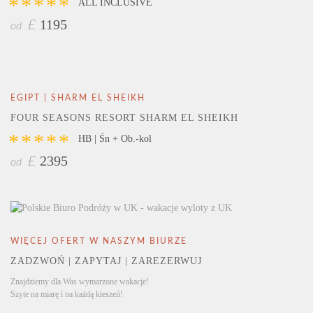
*****
ALL INCLUSIVE
1195
£
od
EGIPT | SHARM EL SHEIKH
FOUR SEASONS RESORT SHARM EL SHEIKH
*****
HB | Śn + Ob.-kol
2395
£
od
WIĘCEJ OFERT W NASZYM BIURZE
ZADZWOŃ | ZAPYTAJ | ZAREZERWUJ
Znajdziemy dla Was wymarzone wakacje!
Szyte na miarę i na każdą kieszeń!