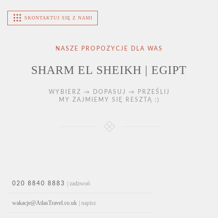
SKONTAKTUJ SIĘ Z NAMI
NASZE PROPOZYCJE DLA WAS
SHARM EL SHEIKH | EGIPT
WYBIERZ → DOPASUJ → PRZEŚLIJ
MY ZAJMIEMY SIĘ RESZTĄ :)
| zadzwoń
020 8840 8883
wakacje@AtlasTravel.co.uk
| napisz