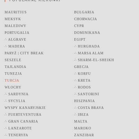
MAURITIUS
BUŁGARIA
MEKSYK
CHORWACJA
MALEDIWY
CYPR
PORTUGALIA
DOMINIKANA
∴ ALGRAVE
EGIPT
∴ MADERA
∴ HURGHADA
PARYŻ | CITY BREAK
∴ MARSA ALAM
SESZELE
∴ SHARM-EL-SHEIKH
TAJLANDIA
GRECJA
TUNEZJA
∴ KORFU
TURCJA
∴ KRETA
WŁOCHY
∴ RODOS
∴ SARDYNIA
∴ SANTORINI
∴ SYCYLIA
HISZPANIA
WYSPY KANARYJSKIE
∴ COSTA BRAVA
∴ FUERTEVENTURA
∴ IBIZA
∴ GRAN CANARIA
MALTA
∴ LANZAROTE
MAROKO
∴ TENERYFA
ZANZIBAR