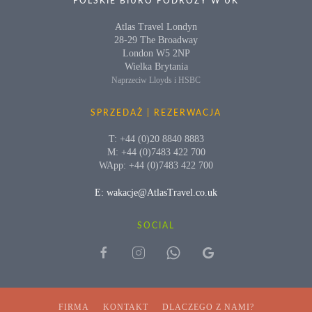
POLSKIE BIURO PODRÓŻY W UK
Atlas Travel Londyn
28-29 The Broadway
London W5 2NP
Wielka Brytania
Naprzeciw Lloyds i HSBC
SPRZEDAŻ | REZERWACJA
T: +44 (0)20 8840 8883
M: +44 (0)7483 422 700
WApp: +44 (0)7483 422 700
E: wakacje@AtlasTravel.co.uk
SOCIAL
FIRMA
KONTAKT
DLACZEGO Z NAMI?