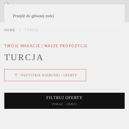
MENU
Przejdź do głównej treści
HOME
TURCJA
TWOJE WAKACJE | NASZE PROPOZYCJE
TURCJA
WSZYSTKIE KIERUNKI | OFERTY
FILTRUJ OFERTY
POKAŻ - UKRYJ