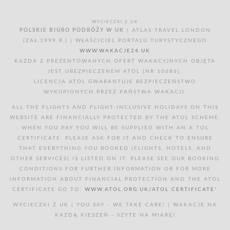
WYCIECZKI Z UK
POLSKIE BIURO PODRÓŻY W UK
| ATLAS TRAVEL LONDON
(ZAŁ.1999 R.) | WŁAŚCICIEL PORTALU TURYSTYCZNEGO
WWW.WAKACJE24.UK
KAŻDA Z PREZENTOWANYCH OFERT WAKACYJNYCH OBJĘTA
JEST UBEZPIECZENEM ATOL [NR 10686].
LICENCJA ATOL GWARANTUJE BEZPIECZEŃSTWO
WYKUPIONYCH PRZEZ PAŃSTWA WAKACJI.
ALL THE FLIGHTS AND FLIGHT-INCLUSIVE HOLIDAYS ON THIS
WEBSITE ARE FINANCIALLY PROTECTED BY THE ATOL SCHEME.
WHEN YOU PAY YOU WILL BE SUPPLIED WITH AN A TOL
CERTIFICATE. PLEASE ASK FOR IT AND CHECK TO ENSURE
THAT EVERYTHING YOU BOOKED (FLIGHTS, HOTELS, AND
OTHER SERVICES) IS LISTED ON IT. PLEASE SEE OUR BOOKING
CONDITIONS FOR FURTHER INFORMATION OR FOR MORE
INFORMATION ABOUT FINANCIAL PROTECTION AND THE ATOL
CERTIFICATE GO TO:
WWW.ATOL.ORG.UK/ATOL CERTIFICATE
"
WYCIECZKI Z UK | YOU SAY - WE TAKE CARE! | WAKACJE NA
KAŻDĄ KIESZEŃ - SZYTE NA MIARĘ!