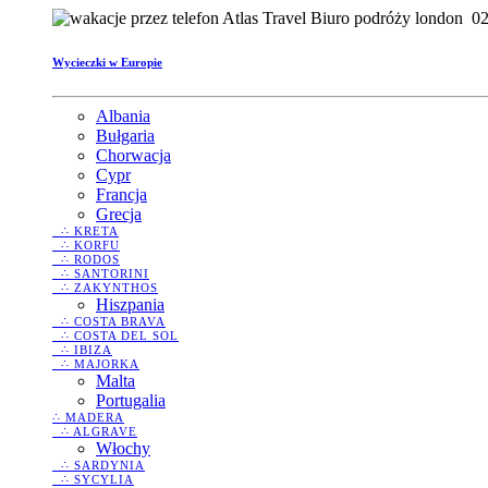
02
Wycieczki w Europie
Albania
Bułgaria
Chorwacja
Cypr
Francja
Grecja
∴ KRETA
∴ KORFU
∴ RODOS
∴ SANTORINI
∴ ZAKYNTHOS
Hiszpania
∴ COSTA BRAVA
∴ COSTA DEL SOL
∴ IBIZA
∴ MAJORKA
Malta
Portugalia
∴ MADERA
∴ ALGRAVE
Włochy
∴ SARDYNIA
∴ SYCYLIA