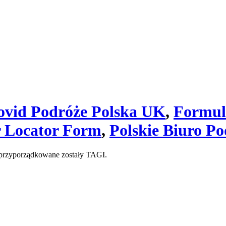
ovid Podróże Polska UK
,
Formul
r Locator Form
,
Polskie Biuro P
zyporządkowane zostały TAGI.