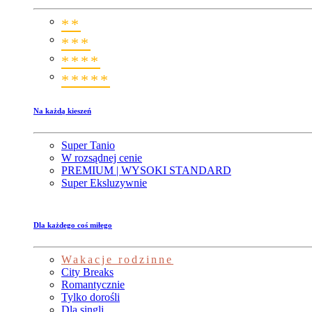
**
***
****
*****
Na każdą kieszeń
Super Tanio
W rozsądnej cenie
PREMIUM | WYSOKI STANDARD
Super Eksluzywnie
Dla każdego coś miłego
Wakacje rodzinne
City Breaks
Romantycznie
Tylko dorośli
Dla singli