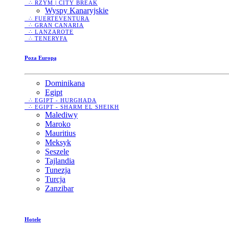
∴ RZYM | CITY BREAK
Wyspy Kanaryjskie
∴ FUERTEVENTURA
∴ GRAN CANARIA
∴ LANZAROTE
∴ TENERYFA
Poza Europą
Dominikana
Egipt
∴ EGIPT - HURGHADA
∴ EGIPT - SHARM EL SHEIKH
Malediwy
Maroko
Mauritius
Meksyk
Seszele
Tajlandia
Tunezja
Turcja
Zanzibar
Hotele