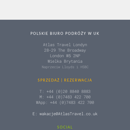
POLSKIE BIURO PODRÓŻY W UK
Atlas Travel Londyn
28-29 The Broadway
London W5 2NP
Wielka Brytania
Naprzeciw Lloyds i HSBC
SPRZEDAŻ | REZERWACJA
T: +44 (0)20 8840 8883
M: +44 (0)7483 422 700
WApp: +44 (0)7483 422 700
E: wakacje@AtlasTravel.co.uk
SOCIAL