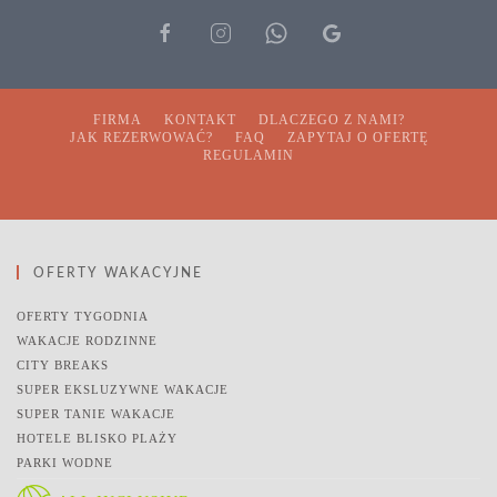
FIRMA
KONTAKT
DLACZEGO Z NAMI?
JAK REZERWOWAĆ?
FAQ
ZAPYTAJ O OFERTĘ
REGULAMIN
OFERTY WAKACYJNE
OFERTY TYGODNIA
WAKACJE RODZINNE
CITY BREAKS
SUPER EKSLUZYWNE WAKACJE
SUPER TANIE WAKACJE
HOTELE BLISKO PLAŻY
PARKI WODNE