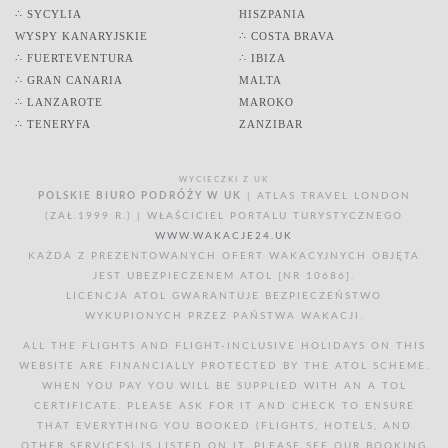
∴ SYCYLIA
HISZPANIA
WYSPY KANARYJSKIE
∴ COSTA BRAVA
∴ FUERTEVENTURA
∴ IBIZA
∴ GRAN CANARIA
MALTA
∴ LANZAROTE
MAROKO
∴ TENERYFA
ZANZIBAR
WYCIECZKI Z UK
POLSKIE BIURO PODRÓŻY W UK
| ATLAS TRAVEL LONDON
(ZAŁ.1999 R.) | WŁAŚCICIEL PORTALU TURYSTYCZNEGO
WWW.WAKACJE24.UK
KAŻDA Z PREZENTOWANYCH OFERT WAKACYJNYCH OBJĘTA
JEST UBEZPIECZENEM ATOL [NR 10686].
LICENCJA ATOL GWARANTUJE BEZPIECZEŃSTWO
WYKUPIONYCH PRZEZ PAŃSTWA WAKACJI.
ALL THE FLIGHTS AND FLIGHT-INCLUSIVE HOLIDAYS ON THIS
WEBSITE ARE FINANCIALLY PROTECTED BY THE ATOL SCHEME.
WHEN YOU PAY YOU WILL BE SUPPLIED WITH AN A TOL
CERTIFICATE. PLEASE ASK FOR IT AND CHECK TO ENSURE
THAT EVERYTHING YOU BOOKED (FLIGHTS, HOTELS, AND
OTHER SERVICES) IS LISTED ON IT. PLEASE SEE OUR BOOKING