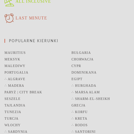
ALL INCLUSIVE
LAST MINUTE
POPULARNE KIERUNKI
MAURITIUS
BUŁGARIA
MEKSYK
CHORWACJA
MALEDIWY
CYPR
PORTUGALIA
DOMINIKANA
∴ ALGRAVE
EGIPT
∴ MADERA
∴ HURGHADA
PARYŻ | CITY BREAK
∴ MARSA ALAM
SESZELE
∴ SHARM-EL-SHEIKH
TAJLANDIA
GRECJA
TUNEZJA
∴ KORFU
TURCJA
∴ KRETA
WŁOCHY
∴ RODOS
∴ SARDYNIA
∴ SANTORINI